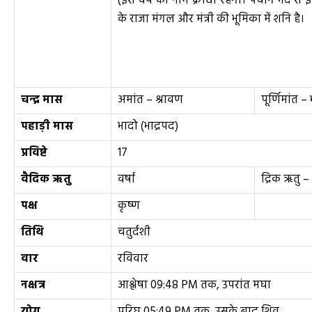
(इस वर्ष का नाम क्रोधी रहेगा। पंचांग भेद से
के राजा मंगल और मंत्री की भूमिका में शनि है।
चन्द्र मास
अमांत – श्रावण
पूर्णिमांत –
पहाड़ी मास
भादो (भाद्रपद)
प्रविष्टे
17
वैदिक ऋतु
वर्षा
द्रिक ऋतु 
पक्ष
कृष्ण
तिथि
चतुर्दशी
वार
रविवार
नक्षत्र
आश्लेषा 09:48 PM तक, उपरांत मघा
योग
परिघ 05:49 PM तक, उसके बाद शिव