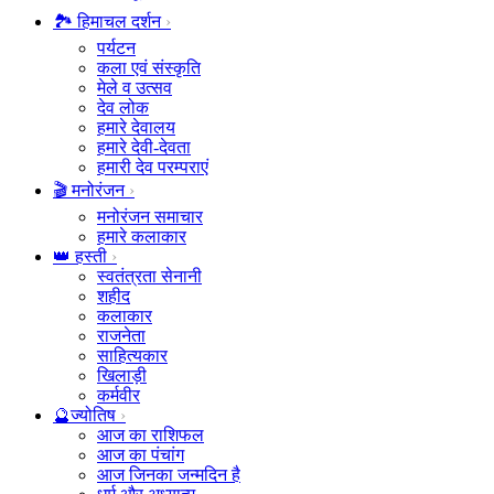
🏞️ हिमाचल दर्शन
पर्यटन
कला एवं संस्कृति
मेले व उत्सव
देव लोक
हमारे देवालय
हमारे देवी-देवता
हमारी देव परम्पराएं
🎬 मनोरंजन
मनोरंजन समाचार
हमारे कलाकार
👑 हस्ती
स्वतंत्रता सेनानी
शहीद
कलाकार
राजनेता
साहित्यकार
खिलाड़ी
कर्मवीर
🔮ज्योतिष
आज का राशिफल
आज का पंचांग
आज जिनका जन्मदिन है