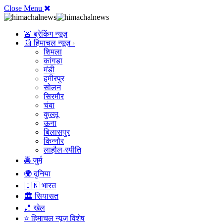
Close Menu
🚨 ब्रेकिंग न्यूज़
📰 हिमाचल न्यूज़
शिमला
कांगड़ा
मंडी
हमीरपुर
सोलन
सिरमौर
चंबा
कुल्लू
ऊना
बिलासपुर
किन्नौर
लाहौल-स्पीति
🚔 जुर्म
🌍 दुनिया
🇮🇳 भारत
🏛️ सियासत
🏏 खेल
⭐ हिमाचल न्यूज़ विशेष