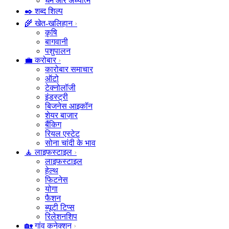
धर्म और अध्यात्म
✒️ शब्द शिल्प
🌾 खेत-खलिहान
कृषि
बागवानी
पशुपालन
💼 करोबार
कारोबार समाचार
ऑटो
टेक्नोलॉजी
इंडस्ट्री
बिजनेस आइकॉन
शेयर बाज़ार
बैंकिग
रियल एस्टेट
सोना चांदी के भाव
🧘 लाइफस्टाइल
लाइफस्टाइल
हेल्थ
फिटनेस
योगा
फैशन
ब्यूटी टिप्स
रिलेशनशिप
🏡 गांव कनेक्शन