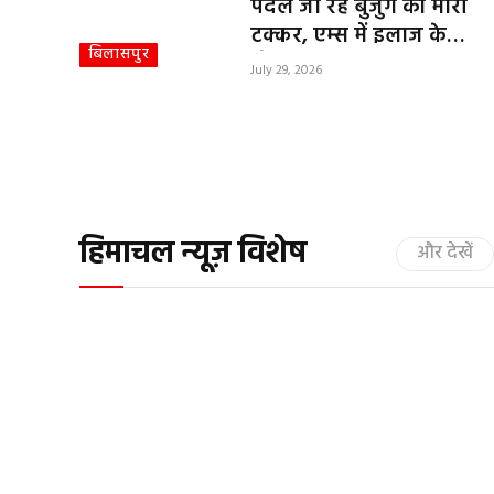
पैदल जा रहे बुजुर्ग को मारी
टक्कर, एम्स में इलाज के
बिलासपुर
दौरान तोड़ा दम
July 29, 2026
हिमाचल न्यूज़ विशेष
और देखें