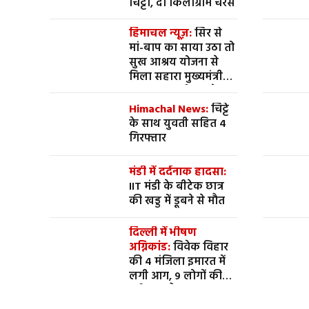
चिट्टा, दो किलोग्राम चरस
हिमाचल न्यूज़:
सिर से
मां-बाप का साया उठा तो
सुख आश्रय योजना से
मिला सहारा मुख्यमंत्री
सुख आश्रय योजना के
सहारे चल रही एस्ले वर्मा
Himachal News:
चिट्टे
की जिंदगी जेबीटी कर रहे
के साथ युवती सहित 4
हैं एस्ले वर्मा, मकान के
गिरफ्तार
लिए भी मिले डेढ़ लाख
रुपये
मंडी में दर्दनाक हादसा:
IIT मंडी के बीटेक छात्र
की खड्ड में डूबने से मौत
दिल्ली में भीषण
अग्निकांड:
विवेक विहार
की 4 मंजिला इमारत में
लगी आग, 9 लोगों की
दर्दनाक मौत