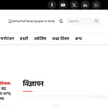
Facebook
YouTube
X
LinkedIn
WhatsA
(Twitter)
मनोरंजन
हस्ती
ज्योतिष
शब्द शिल्प
अन्य
विज्ञापन
ाशिफल:
चंद्र
 भाग्य,
ष्य