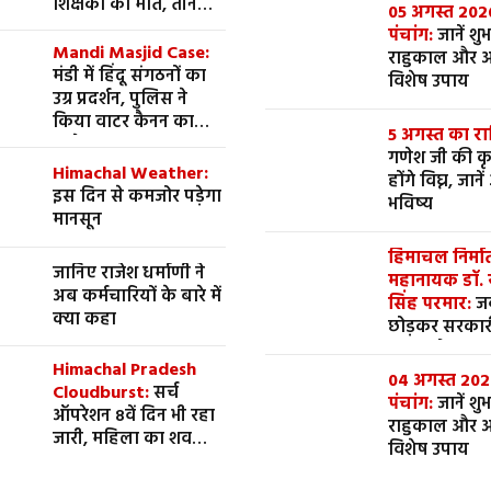
शिक्षकों की मौत, तीन
05 अगस्त 202
घायल
पंचांग:
जानें शुभ मुहूर्त,
Mandi Masjid Case:
राहुकाल और 
मंडी में हिंदू संगठनों का
विशेष उपाय
उग्र प्रदर्शन, पुलिस ने
किया वाटर कैनन का
5 अगस्त का र
इस्तेमाल
गणेश जी की कृप
Himachal Weather:
होंगे विघ्न, जान
इस दिन से कमजोर पड़ेगा
भविष्य
मानसून
हिमाचल निर्मा
जानिए राजेश धर्माणी ने
महानायक डॉ.
अब कर्मचारियों के बारे में
सिंह परमार:
जब पद
क्या कहा
छोड़कर सरकारी
सवार होकर घर 
Himachal Pradesh
पूर्व मुख्यमंत्री, 
04 अगस्त 202
Cloudburst:
सर्च
सिर्फ 563 रुपय
पंचांग:
जानें शुभ मुहूर्त,
ऑपरेशन 8वें दिन भी रहा
राहुकाल और 
जारी, महिला का शव
विशेष उपाय
बरामद