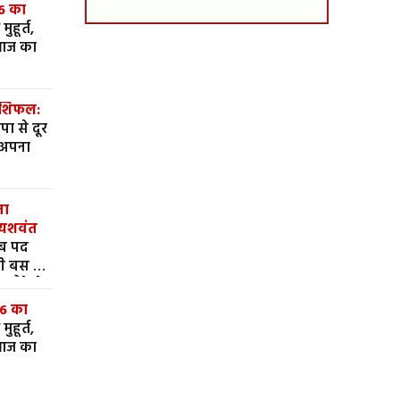
6 का
आज का
ाशिफल:
ा से दूर
ें अपना
ता
 यशवंत
 बस में
लौटे थे
खाते में थे
6 का
े
आज का