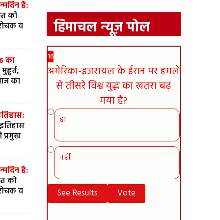
मदिन है:
्त को
हिमाचल न्यूज़ पोल
 रोचक व
16
6 का
अमेरिका-इजरायल के ईरान पर हमले
आज का
से तीसरे विश्व युद्ध का खतरा बढ़
गया है?
इतिहास:
हां
 इतिहास
 प्रमुख
नहीं
मदिन है:
्त को
 रोचक व