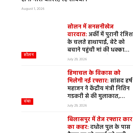
August 1, 2026
सोलन में सनसनीखेज
वारदात:
अर्की में पुरानी रंजिश
के चलते हाथापाई, बेटे को
बचाने पहुंची मां की धक्का
सोलन
लगने से दर्दनाक मौत
July 29, 2026
हिमाचल के विकास को
मिलेगी नई रफ्तार:
सांसद हर्ष
महाजन ने केंद्रीय मंत्री नितिन
गडकरी से की मुलाकात,
चंबा
हवाई और सड़क संपर्क पर हुई
July 29, 2026
चर्चा
बिलासपुर में तेज रफ्तार कार
का कहर:
दधोल पुल के पास