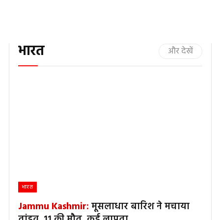
भारत
और देखें
भारत
Jammu Kashmir:
मूसलाधार बारिश ने मचाया
तांडव, 11 की मौत, कई लापता