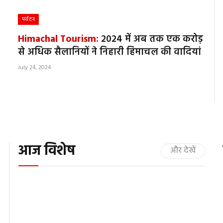
हिमाचल न्यूज़ विशेष
पर्यटन
किन
हिमाचल में पर्यटन:
Himachal Tourism:
विनाश का आमंत्रण और
2024 में अब तक एक करोड़
क्ष
व्यवस्था की अनदेखी
से अधिक सैलानियों ने निहारी हिमाचल की वादियां
जन
प
सु
July 19, 2026
July 24, 2024
J
July
आज विशेष
और देखें