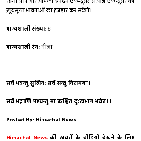
रहेंगे। आप और आपका हमदम एक-दूसरे से आज एक-दूसरे की
ख़ूबसूरत भावनाओं का इज़हार कर सकेंगे।
भाग्यशाली संख्या:
8
भाग्यशाली रंग:
नीला
सर्वे भवन्तु सुखिन: सर्वे सन्तु निरामया।
सर्वे भद्राणि पश्यन्तु मा कश्चित् दु:खभाग् भवेत।।
Posted By: Himachal News
H
imachal
N
ews
की खबरों के वीडियो देखने के लिए