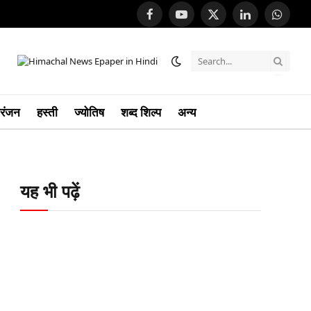
Facebook
YouTube
X
LinkedIn
Whats
(Twitter)
रंजन
हस्ती
ज्योतिष
शब्द शिल्प
अन्य
यह भी पढ़ें