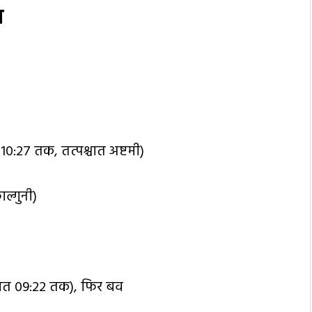
र
ह 10:27 तक, तत्पश्चात अष्टमी)
ल्गुनी)
(रात 09:22 तक), फिर बव