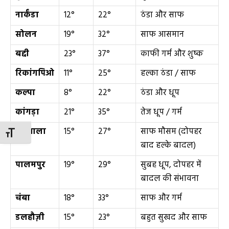
नार्कंडा
12°
22°
ठंडा और साफ
सोलन
19°
32°
साफ आसमान
बद्दी
23°
37°
काफी गर्म और शुष्क
रिकांगपिओ
11°
25°
हल्का ठंडा / साफ
कल्पा
8°
22°
ठंडा और धूप
कांगड़ा
21°
35°
तेज धूप / गर्म
धर्मशाला
15°
27°
साफ मौसम (दोपहर
TOGGLE FONT SIZE
बाद हल्के बादल)
पालमपुर
19°
29°
सुबह धूप, दोपहर में
बादल की संभावना
चंबा
18°
33°
साफ और गर्म
डलहौज़ी
15°
23°
बहुत सुखद और साफ