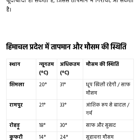
बूंदाबांदी हो सकती है, जिससे तापमान में गिरावट आ सकती
है।
हिमाचल प्रदेश में तापमान और मौसम की स्थिति
स्थान
न्यूनतम
अधिकतम
मौसम की स्थिति
(
°C)
(
°C)
शिमला
20°
31°
धूप खिली रहेगी / साफ
मौसम
रामपुर
21°
33°
आंशिक रूप से बादल /
गर्म
रोहड़ू
18°
30°
साफ और सुखद
कुफरी
14°
24°
सुहावना मौसम