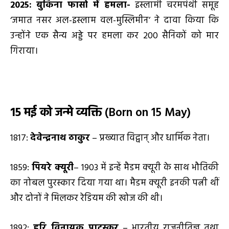
2025:
बुर्किना फासो में हमला-
इस्लामी चरमपंथी समूह
‘जमात नसर अल-इस्लाम वल-मुस्लिमीन’ ने दावा किया कि
उन्होंने एक सैन्य अड्डे पर हमला कर 200 सैनिकों को मार
गिराया।
15 मई को जन्मे व्यक्ति
(Born on 15 May)
1817:
देवेन्द्रनाथ ठाकुर
– प्रख्यात विद्वान् और धार्मिक नेता।
1859:
पियरे क्यूरी
– 1903 में इन्हें मैडम क्यूरी के साथ भौतिकी
का नोबल पुरस्कार दिया गया था। मैडम क्यूरी इनकी पत्नी थीं
और दोनों ने मिलकर रेडियम की खोज की थी।
1892:
हरि विनायक पाटस्कर
– भारतीय राजनीतिज्ञ तथा