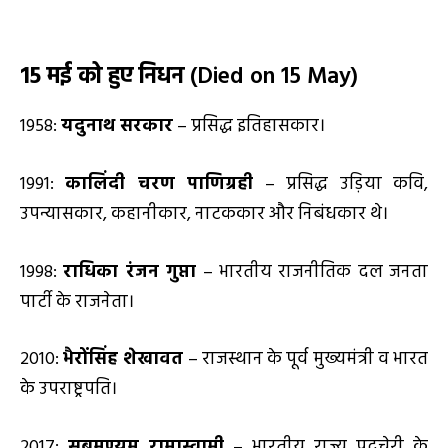
15 मई को हुए निधन
(Died on 15 May)
1958:
यदुनाथ सरकार
– प्रसिद्ध इतिहासकार।
1991:
कालिंदी चरण पाणिग्रही
– प्रसिद्ध उड़िया कवि,
उपन्यासकार, कहानीकार, नाटककार और निबंधकार थे।
1998:
राधिका रंजन गुप्ता
– भारतीय राजनीतिक दल जनता
पार्टी के राजनेता।
2010:
भैरोंसिंह शेखावत
– राजस्थान के पूर्व मुख्यमंत्री व भारत
के उपराष्ट्रपति।
2017:
सुब्रमण्यम रामास्वामी
– भारतीय राज्य पुदुचेरी के