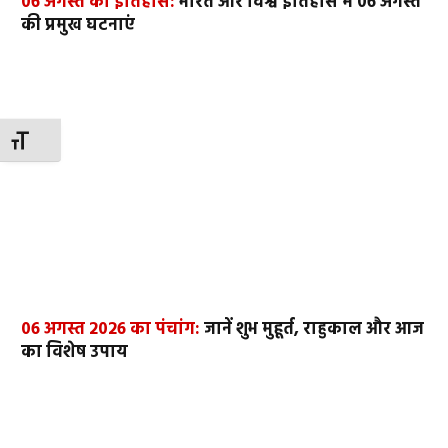
06 अगस्त का इतिहास:
भारत और विश्व इतिहास में 06 अगस्त
की प्रमुख घटनाएं
TOGGLE FONT SIZE
06 अगस्त 2026 का पंचांग:
जानें शुभ मुहूर्त, राहुकाल और आज
का विशेष उपाय