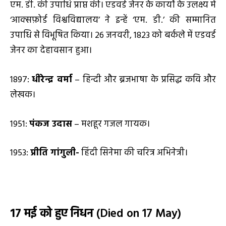
एम. डी. की उपाधि प्राप्त की। एडवर्ड जेनर के कार्यों के उलक्ष्य में
‘आक्सफ़ोर्ड विश्वविद्यालय’ ने इन्हें ‘एम. डी.’ की सम्मानित
उपाधि से विभूषित किया। 26 जनवरी, 1823 को बर्कले में एडवर्ड
जेनर का देहावसान हुआ।
1897:
धीरेन्द्र वर्मा
– हिन्दी और ब्रजभाषा के प्रसिद्ध कवि और
लेखक।
1951:
पंकज उदास
– मशहूर गजल गायक।
1953:
प्रीति गांगुली-
हिंदी सिनेमा की चरित्र अभिनेत्री।
17 मई को हुए निधन
(Died on 17 May)