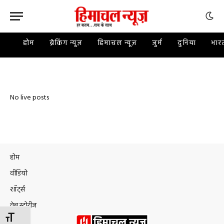
होम
ब्रेकिंग न्यूज़
हिमाचल न्यूज़
जुर्म
दुनिया
भार
No live posts
होम
वीडियो
शॉर्ट्स
वेब स्टोरीज
TOGGLE FONT SIZE