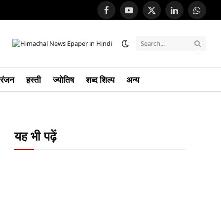
Facebook
YouTube
X
LinkedIn
Whats
(Twitter)
रंजन
हस्ती
ज्योतिष
शब्द शिल्प
अन्य
यह भी पढ़ें