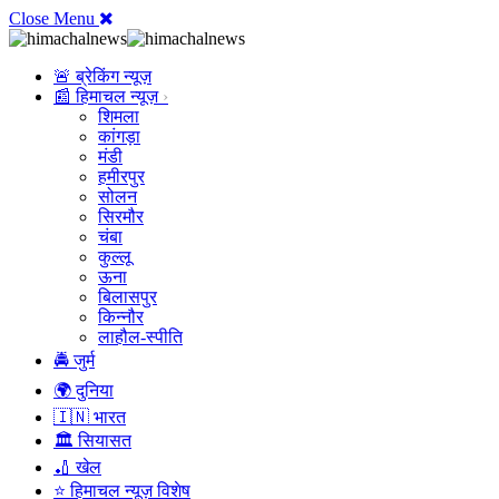
Close Menu
🚨 ब्रेकिंग न्यूज़
📰 हिमाचल न्यूज़
शिमला
कांगड़ा
मंडी
हमीरपुर
सोलन
सिरमौर
चंबा
कुल्लू
ऊना
बिलासपुर
किन्नौर
लाहौल-स्पीति
🚔 जुर्म
🌍 दुनिया
🇮🇳 भारत
🏛️ सियासत
🏏 खेल
⭐ हिमाचल न्यूज़ विशेष