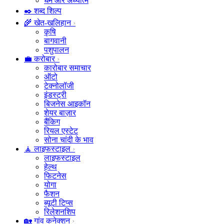
धर्म और अध्यात्म
✒️ शब्द शिल्प
🌾 खेत-खलिहान
कृषि
बागवानी
पशुपालन
💼 करोबार
कारोबार समाचार
ऑटो
टेक्नोलॉजी
इंडस्ट्री
बिजनेस आइकॉन
शेयर बाज़ार
बैंकिग
रियल एस्टेट
सोना चांदी के भाव
🧘 लाइफस्टाइल
लाइफस्टाइल
हेल्थ
फिटनेस
योगा
फैशन
ब्यूटी टिप्स
रिलेशनशिप
🏡 गांव कनेक्शन