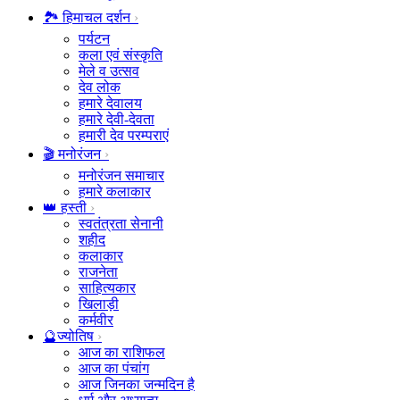
🏞️ हिमाचल दर्शन
पर्यटन
कला एवं संस्कृति
मेले व उत्सव
देव लोक
हमारे देवालय
हमारे देवी-देवता
हमारी देव परम्पराएं
🎬 मनोरंजन
मनोरंजन समाचार
हमारे कलाकार
👑 हस्ती
स्वतंत्रता सेनानी
शहीद
कलाकार
राजनेता
साहित्यकार
खिलाड़ी
कर्मवीर
🔮ज्योतिष
आज का राशिफल
आज का पंचांग
आज जिनका जन्मदिन है