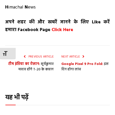
H
imachal
N
ews
अपने शहर की और खबरें जानने के लिए
Like
करें
हमारा
Facebook Page
Click Here
TOGGLE FONT SIZE
PREVIOUS ARTICLE
NEXT ARTICLE
टीम इंडिया का ऐलान:
सूर्यकुमार
Google Pixel 9 Pro Fold:
इस
यादव होंगे T-20 के कप्तान
दिन होगा लांच
यह भी पढ़ें