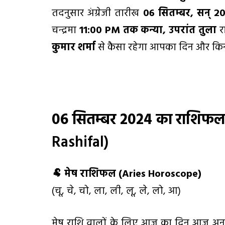
तदनुसार अंग्रेजी तारीख
06
सितम्बर
,
सन्
2
चन्द्रमा
11:00
PM
तक कन्या
,
उपरांत तुला
र
कुमार शर्मा
से कैसा रहेगा आपका दिन और किन 
06
सितम्बर
2024
का
राशिफ
Rashifal)
🐏
मेष राशिफल (
Aries Horoscope)
(चू, चे, चो, ला, ली, लू, ले, लो, आ)
मेष राशि वालों के लिए आज का दिन आज अनुक