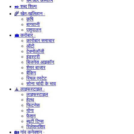
धर्म और अध्यात्म
✒️ शब्द शिल्प
🌾 खेत-खलिहान
कृषि
बागवानी
पशुपालन
💼 करोबार
कारोबार समाचार
ऑटो
टेक्नोलॉजी
इंडस्ट्री
बिजनेस आइकॉन
शेयर बाज़ार
बैंकिग
रियल एस्टेट
सोना चांदी के भाव
🧘 लाइफस्टाइल
लाइफस्टाइल
हेल्थ
फिटनेस
योगा
फैशन
ब्यूटी टिप्स
रिलेशनशिप
🏡 गांव कनेक्शन