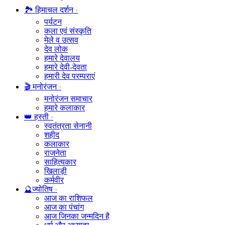
🏞️ हिमाचल दर्शन
पर्यटन
कला एवं संस्कृति
मेले व उत्सव
देव लोक
हमारे देवालय
हमारे देवी-देवता
हमारी देव परम्पराएं
🎬 मनोरंजन
मनोरंजन समाचार
हमारे कलाकार
👑 हस्ती
स्वतंत्रता सेनानी
शहीद
कलाकार
राजनेता
साहित्यकार
खिलाड़ी
कर्मवीर
🔮ज्योतिष
आज का राशिफल
आज का पंचांग
आज जिनका जन्मदिन है