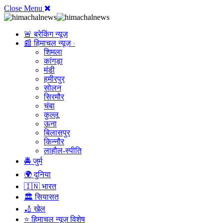
Close Menu
🚨 ब्रेकिंग न्यूज़
📰 हिमाचल न्यूज़
शिमला
कांगड़ा
मंडी
हमीरपुर
सोलन
सिरमौर
चंबा
कुल्लू
ऊना
बिलासपुर
किन्नौर
लाहौल-स्पीति
🚔 जुर्म
🌍 दुनिया
🇮🇳 भारत
🏛️ सियासत
🏏 खेल
⭐ हिमाचल न्यूज़ विशेष