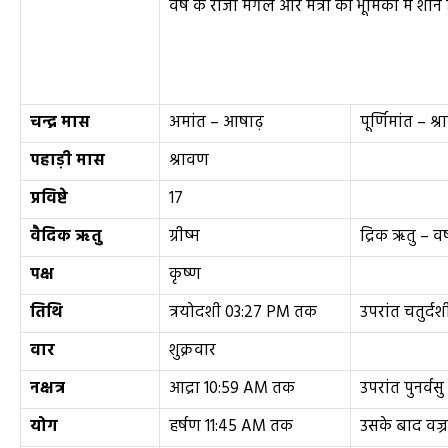
वर्ष के राजा मंगल और मंत्री की भूमिका में शनि 
चन्द्र मास
अमांत – आषाढ़
पूर्णिमांत – श्
पहाड़ी मास
श्रावण
प्रविष्टे
17
वैदिक ऋतु
ग्रीष्म
द्रिक ऋतु – वर्
पक्ष
कृष्ण
तिथि
त्रयोदशी 03:27 PM तक
उपरांत चतुर्दश
वार
शुक्रवार
नक्षत्र
आद्रा 10:59 AM तक
उपरांत पुनर्वसु
योग
हर्षण 11:45 AM तक
उसके बाद वज्र