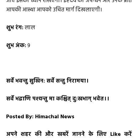
जाए इसका ध्यान रखिएगा। इष्टदेव का जप-धन और उनके प्रति
आपकी आस्था आपको उचित मार्ग दिखलाएगी।
शुभ रंग:
लाल
शुभ अंक:
9
सर्वे भवन्तु सुखिन: सर्वे सन्तु निरामया।
सर्वे भद्राणि पश्यन्तु मा कश्चित् दु:खभाग् भवेत।।
Posted By: Himachal News
अपने शहर की और खबरें जानने के लिए
Like
करें