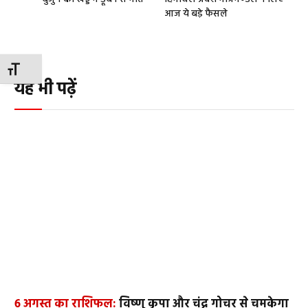
आज ये बड़े फैसले
TOGGLE FONT SIZE
यह भी पढ़ें
6 अगस्त का राशिफल:
विष्णु कृपा और चंद्र गोचर से चमकेगा