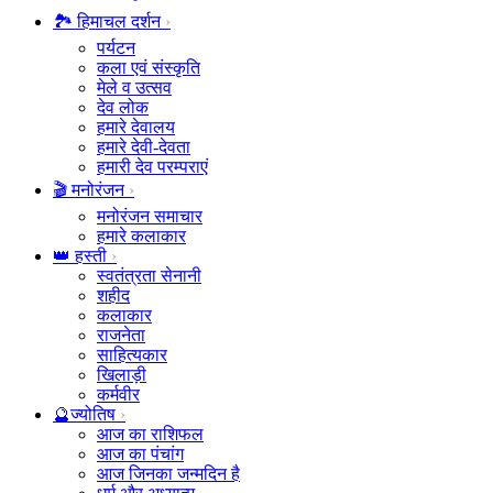
🏞️ हिमाचल दर्शन
पर्यटन
कला एवं संस्कृति
मेले व उत्सव
देव लोक
हमारे देवालय
हमारे देवी-देवता
हमारी देव परम्पराएं
🎬 मनोरंजन
मनोरंजन समाचार
हमारे कलाकार
👑 हस्ती
स्वतंत्रता सेनानी
शहीद
कलाकार
राजनेता
साहित्यकार
खिलाड़ी
कर्मवीर
🔮ज्योतिष
आज का राशिफल
आज का पंचांग
आज जिनका जन्मदिन है