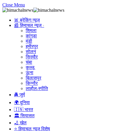
Close Menu
🚨 ब्रेकिंग न्यूज़
📰 हिमाचल न्यूज़
शिमला
कांगड़ा
मंडी
हमीरपुर
सोलन
सिरमौर
चंबा
कुल्लू
ऊना
बिलासपुर
किन्नौर
लाहौल-स्पीति
🚔 जुर्म
🌍 दुनिया
🇮🇳 भारत
🏛️ सियासत
🏏 खेल
⭐ हिमाचल न्यूज़ विशेष