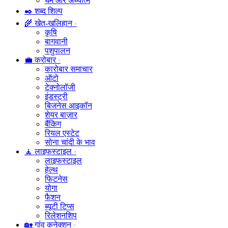
धर्म और अध्यात्म
✒️ शब्द शिल्प
🌾 खेत-खलिहान
कृषि
बागवानी
पशुपालन
💼 करोबार
कारोबार समाचार
ऑटो
टेक्नोलॉजी
इंडस्ट्री
बिजनेस आइकॉन
शेयर बाज़ार
बैंकिग
रियल एस्टेट
सोना चांदी के भाव
🧘 लाइफस्टाइल
लाइफस्टाइल
हेल्थ
फिटनेस
योगा
फैशन
ब्यूटी टिप्स
रिलेशनशिप
🏡 गांव कनेक्शन