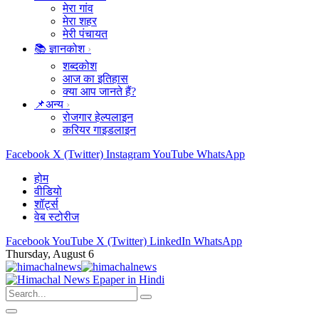
मेरा गांव
मेरा शहर
मेरी पंचायत
📚 ज्ञानकोश
शब्दकोश
आज का इतिहास
क्या आप जानते हैं?
📌अन्य
रोजगार हेल्पलाइन
करियर गाइडलाइन
Facebook
X (Twitter)
Instagram
YouTube
WhatsApp
होम
वीडियो
शॉर्ट्स
वेब स्टोरीज
Facebook
YouTube
X (Twitter)
LinkedIn
WhatsApp
Thursday, August 6