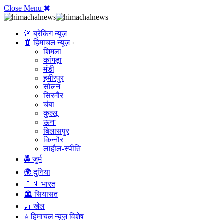
Close Menu
🚨 ब्रेकिंग न्यूज़
📰 हिमाचल न्यूज़
शिमला
कांगड़ा
मंडी
हमीरपुर
सोलन
सिरमौर
चंबा
कुल्लू
ऊना
बिलासपुर
किन्नौर
लाहौल-स्पीति
🚔 जुर्म
🌍 दुनिया
🇮🇳 भारत
🏛️ सियासत
🏏 खेल
⭐ हिमाचल न्यूज़ विशेष