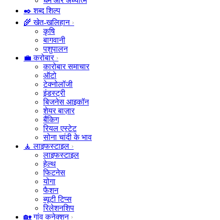
धर्म और अध्यात्म
✒️ शब्द शिल्प
🌾 खेत-खलिहान
कृषि
बागवानी
पशुपालन
💼 करोबार
कारोबार समाचार
ऑटो
टेक्नोलॉजी
इंडस्ट्री
बिजनेस आइकॉन
शेयर बाज़ार
बैंकिग
रियल एस्टेट
सोना चांदी के भाव
🧘 लाइफस्टाइल
लाइफस्टाइल
हेल्थ
फिटनेस
योगा
फैशन
ब्यूटी टिप्स
रिलेशनशिप
🏡 गांव कनेक्शन