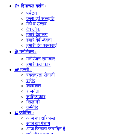
🏞️ हिमाचल दर्शन
पर्यटन
कला एवं संस्कृति
मेले व उत्सव
देव लोक
हमारे देवालय
हमारे देवी-देवता
हमारी देव परम्पराएं
🎬 मनोरंजन
मनोरंजन समाचार
हमारे कलाकार
👑 हस्ती
स्वतंत्रता सेनानी
शहीद
कलाकार
राजनेता
साहित्यकार
खिलाड़ी
कर्मवीर
🔮ज्योतिष
आज का राशिफल
आज का पंचांग
आज जिनका जन्मदिन है