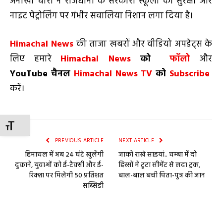
अनोखी चोरी ने राजधानी के सरकारी स्कूलों की सुरक्षा और
नाइट पेट्रोलिंग पर गंभीर सवालिया निशान लगा दिया है।
Himachal News
की ताजा खबरों और वीडियो अपडेट्स के
लिए हमारे
Himachal News
को
फॉलो
और
YouTube
चैनल
Himachal News TV
को
Subscribe
करें।
TOGGLE FONT SIZE
PREVIOUS ARTICLE
NEXT ARTICLE
हिमाचल में अब 24 घंटे खुलेंगी
जाको राखे साइयां.. चम्बा में दो
दुकानें, युवाओं को ई-टैक्सी और ई-
हिस्सों में टूटा सीमेंट से लदा ट्रक,
रिक्शा पर मिलेगी 50 प्रतिशत
बाल-बाल बची पिता-पुत्र की जान
सब्सिडी