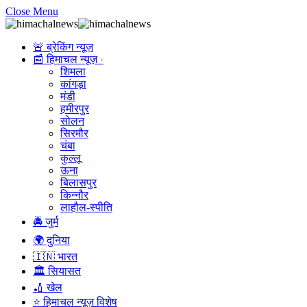
Close Menu
🚨 ब्रेकिंग न्यूज़
📰 हिमाचल न्यूज़
शिमला
कांगड़ा
मंडी
हमीरपुर
सोलन
सिरमौर
चंबा
कुल्लू
ऊना
बिलासपुर
किन्नौर
लाहौल-स्पीति
🚔 जुर्म
🌍 दुनिया
🇮🇳 भारत
🏛️ सियासत
🏏 खेल
⭐ हिमाचल न्यूज़ विशेष