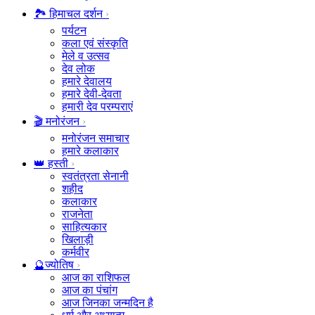
🏞️ हिमाचल दर्शन
पर्यटन
कला एवं संस्कृति
मेले व उत्सव
देव लोक
हमारे देवालय
हमारे देवी-देवता
हमारी देव परम्पराएं
🎬 मनोरंजन
मनोरंजन समाचार
हमारे कलाकार
👑 हस्ती
स्वतंत्रता सेनानी
शहीद
कलाकार
राजनेता
साहित्यकार
खिलाड़ी
कर्मवीर
🔮ज्योतिष
आज का राशिफल
आज का पंचांग
आज जिनका जन्मदिन है