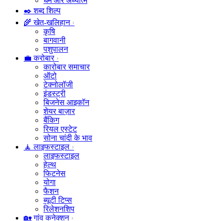
धर्म और अध्यात्म
✒️ शब्द शिल्प
🌾 खेत-खलिहान
कृषि
बागवानी
पशुपालन
💼 करोबार
कारोबार समाचार
ऑटो
टेक्नोलॉजी
इंडस्ट्री
बिजनेस आइकॉन
शेयर बाज़ार
बैंकिग
रियल एस्टेट
सोना चांदी के भाव
🧘 लाइफस्टाइल
लाइफस्टाइल
हेल्थ
फिटनेस
योगा
फैशन
ब्यूटी टिप्स
रिलेशनशिप
🏡 गांव कनेक्शन