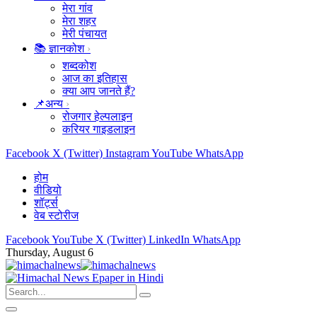
मेरा गांव
मेरा शहर
मेरी पंचायत
📚 ज्ञानकोश
शब्दकोश
आज का इतिहास
क्या आप जानते हैं?
📌अन्य
रोजगार हेल्पलाइन
करियर गाइडलाइन
Facebook
X (Twitter)
Instagram
YouTube
WhatsApp
होम
वीडियो
शॉर्ट्स
वेब स्टोरीज
Facebook
YouTube
X (Twitter)
LinkedIn
WhatsApp
Thursday, August 6