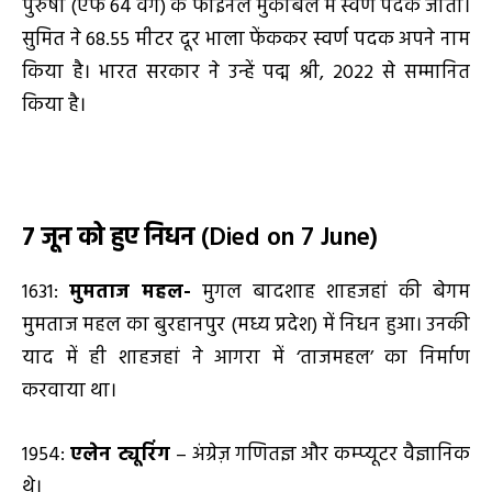
पुरुषों (एफ 64 वर्ग) के फाइनल मुकाबले में स्वर्ण पदक जीता।
सुमित ने 68.55 मीटर दूर भाला फेंककर स्वर्ण पदक अपने नाम
किया है। भारत सरकार ने उन्हें पद्म श्री, 2022 से सम्मानित
किया है।
7 जून को हुए निधन
(Died on 7 June)
1631:
मुमताज महल-
मुगल बादशाह शाहजहां की बेगम
मुमताज महल का बुरहानपुर (मध्य प्रदेश) में निधन हुआ। उनकी
याद में ही शाहजहां ने आगरा में ‘ताजमहल’ का निर्माण
करवाया था।
1954:
एलेन ट्यूरिंग
– अंग्रेज़ गणितज्ञ और कम्प्यूटर वैज्ञानिक
थे।