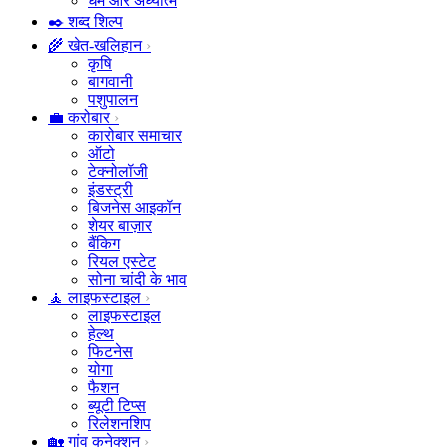
धर्म और अध्यात्म
✒️ शब्द शिल्प
🌾 खेत-खलिहान
कृषि
बागवानी
पशुपालन
💼 करोबार
कारोबार समाचार
ऑटो
टेक्नोलॉजी
इंडस्ट्री
बिजनेस आइकॉन
शेयर बाज़ार
बैंकिग
रियल एस्टेट
सोना चांदी के भाव
🧘 लाइफस्टाइल
लाइफस्टाइल
हेल्थ
फिटनेस
योगा
फैशन
ब्यूटी टिप्स
रिलेशनशिप
🏡 गांव कनेक्शन