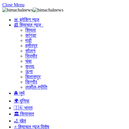
Close Menu
🚨 ब्रेकिंग न्यूज़
📰 हिमाचल न्यूज़
शिमला
कांगड़ा
मंडी
हमीरपुर
सोलन
सिरमौर
चंबा
कुल्लू
ऊना
बिलासपुर
किन्नौर
लाहौल-स्पीति
🚔 जुर्म
🌍 दुनिया
🇮🇳 भारत
🏛️ सियासत
🏏 खेल
⭐ हिमाचल न्यूज़ विशेष