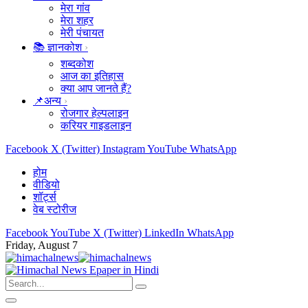
मेरा गांव
मेरा शहर
मेरी पंचायत
📚 ज्ञानकोश
शब्दकोश
आज का इतिहास
क्या आप जानते हैं?
📌अन्य
रोजगार हेल्पलाइन
करियर गाइडलाइन
Facebook
X (Twitter)
Instagram
YouTube
WhatsApp
होम
वीडियो
शॉर्ट्स
वेब स्टोरीज
Facebook
YouTube
X (Twitter)
LinkedIn
WhatsApp
Friday, August 7