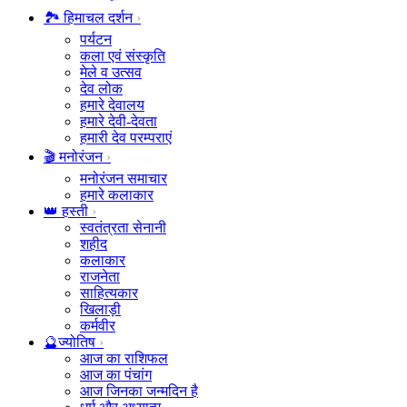
🏞️ हिमाचल दर्शन
पर्यटन
कला एवं संस्कृति
मेले व उत्सव
देव लोक
हमारे देवालय
हमारे देवी-देवता
हमारी देव परम्पराएं
🎬 मनोरंजन
मनोरंजन समाचार
हमारे कलाकार
👑 हस्ती
स्वतंत्रता सेनानी
शहीद
कलाकार
राजनेता
साहित्यकार
खिलाड़ी
कर्मवीर
🔮ज्योतिष
आज का राशिफल
आज का पंचांग
आज जिनका जन्मदिन है