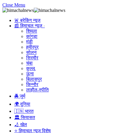
Close Menu
🚨 ब्रेकिंग न्यूज़
📰 हिमाचल न्यूज़
शिमला
कांगड़ा
मंडी
हमीरपुर
सोलन
सिरमौर
चंबा
कुल्लू
ऊना
बिलासपुर
किन्नौर
लाहौल-स्पीति
🚔 जुर्म
🌍 दुनिया
🇮🇳 भारत
🏛️ सियासत
🏏 खेल
⭐ हिमाचल न्यूज़ विशेष