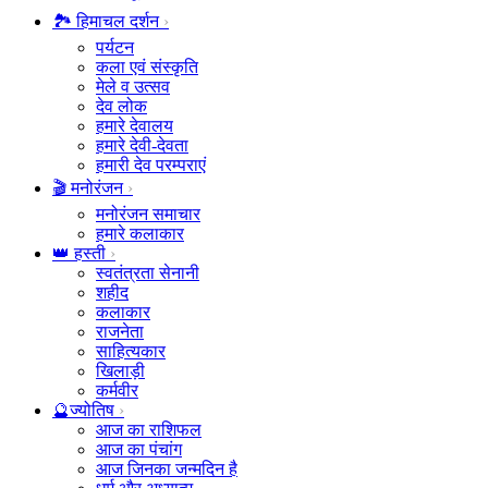
🏞️ हिमाचल दर्शन
पर्यटन
कला एवं संस्कृति
मेले व उत्सव
देव लोक
हमारे देवालय
हमारे देवी-देवता
हमारी देव परम्पराएं
🎬 मनोरंजन
मनोरंजन समाचार
हमारे कलाकार
👑 हस्ती
स्वतंत्रता सेनानी
शहीद
कलाकार
राजनेता
साहित्यकार
खिलाड़ी
कर्मवीर
🔮ज्योतिष
आज का राशिफल
आज का पंचांग
आज जिनका जन्मदिन है