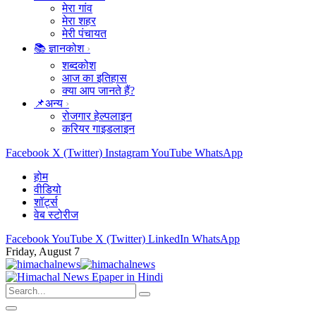
मेरा गांव
मेरा शहर
मेरी पंचायत
📚 ज्ञानकोश
शब्दकोश
आज का इतिहास
क्या आप जानते हैं?
📌अन्य
रोजगार हेल्पलाइन
करियर गाइडलाइन
Facebook
X (Twitter)
Instagram
YouTube
WhatsApp
होम
वीडियो
शॉर्ट्स
वेब स्टोरीज
Facebook
YouTube
X (Twitter)
LinkedIn
WhatsApp
Friday, August 7