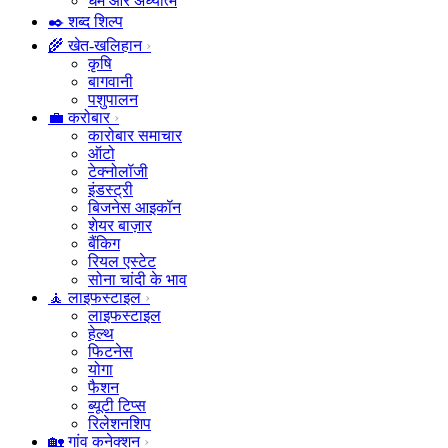
धर्म और अध्यात्म
✒️ शब्द शिल्प
🌾 खेत-खलिहान
कृषि
बागवानी
पशुपालन
💼 करोबार
कारोबार समाचार
ऑटो
टेक्नोलॉजी
इंडस्ट्री
बिजनेस आइकॉन
शेयर बाज़ार
बैंकिग
रियल एस्टेट
सोना चांदी के भाव
🧘 लाइफस्टाइल
लाइफस्टाइल
हेल्थ
फिटनेस
योगा
फैशन
ब्यूटी टिप्स
रिलेशनशिप
🏡 गांव कनेक्शन