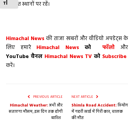
TOGGLE FONT SIZE
सुरक्षित स्थानों पर रहें।
Himachal News
की ताजा खबरों और वीडियो अपडेट्स के
लिए हमारे
Himachal News
को
फॉलो
और
YouTube
चैनल
Himachal News TV
को
Subscribe
करें।
PREVIOUS ARTICLE
NEXT ARTICLE
Himachal Weather:
अभी और
Shimla Road Accident:
ठियोग
सताएगा मौसम, इस दिन तक होगी
में गहरी खाई में गिरी कार, चालक
बारिश
की मौत