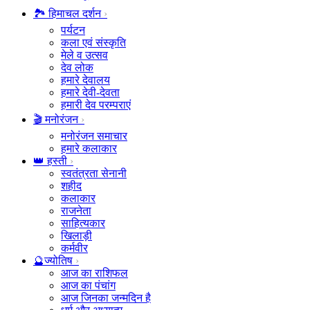
🏞️ हिमाचल दर्शन
पर्यटन
कला एवं संस्कृति
मेले व उत्सव
देव लोक
हमारे देवालय
हमारे देवी-देवता
हमारी देव परम्पराएं
🎬 मनोरंजन
मनोरंजन समाचार
हमारे कलाकार
👑 हस्ती
स्वतंत्रता सेनानी
शहीद
कलाकार
राजनेता
साहित्यकार
खिलाड़ी
कर्मवीर
🔮ज्योतिष
आज का राशिफल
आज का पंचांग
आज जिनका जन्मदिन है