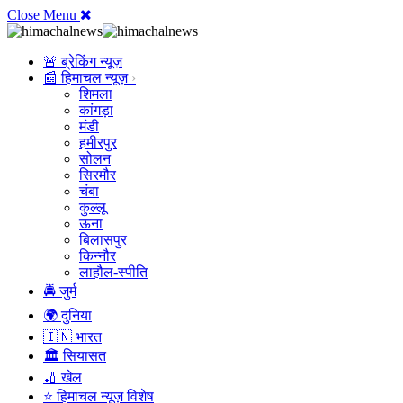
Close Menu
🚨 ब्रेकिंग न्यूज़
📰 हिमाचल न्यूज़
शिमला
कांगड़ा
मंडी
हमीरपुर
सोलन
सिरमौर
चंबा
कुल्लू
ऊना
बिलासपुर
किन्नौर
लाहौल-स्पीति
🚔 जुर्म
🌍 दुनिया
🇮🇳 भारत
🏛️ सियासत
🏏 खेल
⭐ हिमाचल न्यूज़ विशेष