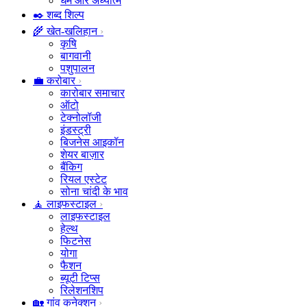
धर्म और अध्यात्म
✒️ शब्द शिल्प
🌾 खेत-खलिहान
कृषि
बागवानी
पशुपालन
💼 करोबार
कारोबार समाचार
ऑटो
टेक्नोलॉजी
इंडस्ट्री
बिजनेस आइकॉन
शेयर बाज़ार
बैंकिग
रियल एस्टेट
सोना चांदी के भाव
🧘 लाइफस्टाइल
लाइफस्टाइल
हेल्थ
फिटनेस
योगा
फैशन
ब्यूटी टिप्स
रिलेशनशिप
🏡 गांव कनेक्शन