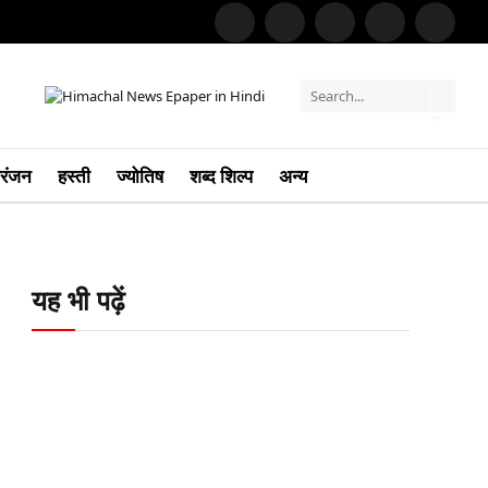
Facebook
YouTube
X
LinkedIn
Whats
(Twitter)
रंजन
हस्ती
ज्योतिष
शब्द शिल्प
अन्य
यह भी पढ़ें