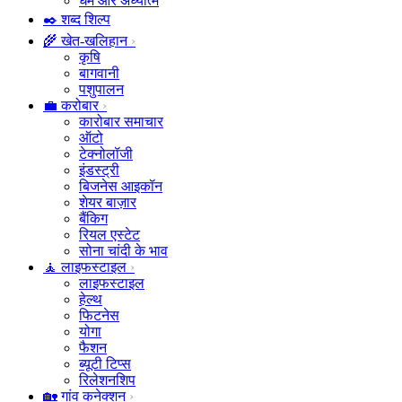
धर्म और अध्यात्म
✒️ शब्द शिल्प
🌾 खेत-खलिहान
कृषि
बागवानी
पशुपालन
💼 करोबार
कारोबार समाचार
ऑटो
टेक्नोलॉजी
इंडस्ट्री
बिजनेस आइकॉन
शेयर बाज़ार
बैंकिग
रियल एस्टेट
सोना चांदी के भाव
🧘 लाइफस्टाइल
लाइफस्टाइल
हेल्थ
फिटनेस
योगा
फैशन
ब्यूटी टिप्स
रिलेशनशिप
🏡 गांव कनेक्शन