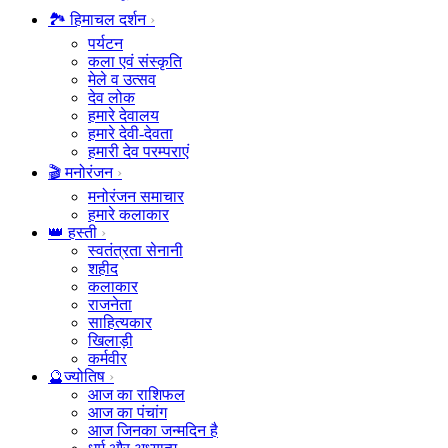
🏞️ हिमाचल दर्शन
पर्यटन
कला एवं संस्कृति
मेले व उत्सव
देव लोक
हमारे देवालय
हमारे देवी-देवता
हमारी देव परम्पराएं
🎬 मनोरंजन
मनोरंजन समाचार
हमारे कलाकार
👑 हस्ती
स्वतंत्रता सेनानी
शहीद
कलाकार
राजनेता
साहित्यकार
खिलाड़ी
कर्मवीर
🔮ज्योतिष
आज का राशिफल
आज का पंचांग
आज जिनका जन्मदिन है