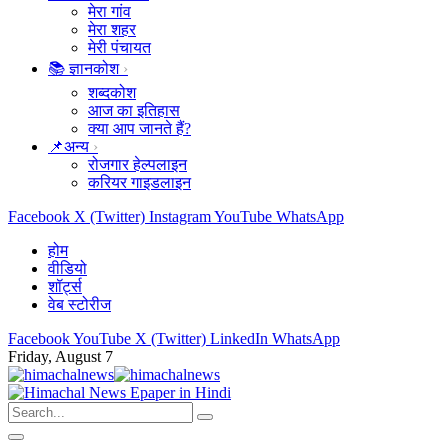
मेरा गांव
मेरा शहर
मेरी पंचायत
📚 ज्ञानकोश
शब्दकोश
आज का इतिहास
क्या आप जानते हैं?
📌अन्य
रोजगार हेल्पलाइन
करियर गाइडलाइन
Facebook
X (Twitter)
Instagram
YouTube
WhatsApp
होम
वीडियो
शॉर्ट्स
वेब स्टोरीज
Facebook
YouTube
X (Twitter)
LinkedIn
WhatsApp
Friday, August 7