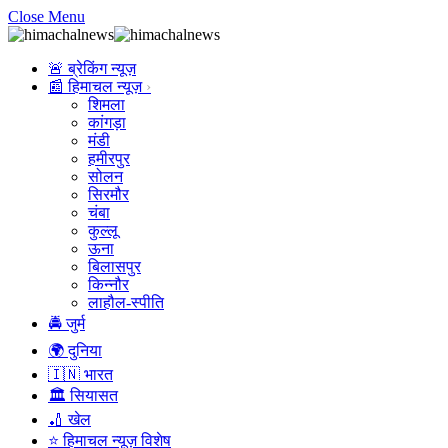
Close Menu
🚨 ब्रेकिंग न्यूज़
📰 हिमाचल न्यूज़
शिमला
कांगड़ा
मंडी
हमीरपुर
सोलन
सिरमौर
चंबा
कुल्लू
ऊना
बिलासपुर
किन्नौर
लाहौल-स्पीति
🚔 जुर्म
🌍 दुनिया
🇮🇳 भारत
🏛️ सियासत
🏏 खेल
⭐ हिमाचल न्यूज़ विशेष