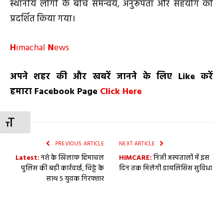
स्थानीय लोगों के बीच समन्वय, अनुरूपता और सहयोग को
प्रदर्शित किया गया।
H
imachal
N
ews
अपने शहर की और खबरें जानने के लिए
Like
करें
हमारा
Facebook Page
Click Here
TOGGLE FONT SIZE
PREVIOUS ARTICLE
NEXT ARTICLE
Latest:
नशे के खिलाफ हिमाचल
HIMCARE:
निजी अस्पतालों में इस
पुलिस की बड़ी कार्रवाई, चिट्टे के
दिन तक मिलेगी डायलिसिस सुविधा
साथ 5 युवक गिरफ्तार